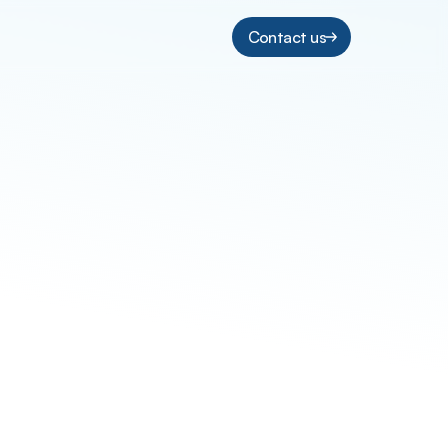
Contact us
s
g
e
t
p
a
i
d
?
n
e
g
o
t
i
a
t
e
p
a
y
m
e
n
t
s
.
T
h
i
s
c
a
n
o
u
t
o
f
p
o
c
k
e
t
.
L
a
w
y
e
r
s
o
f
t
e
n