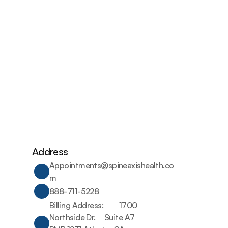
Address
Appointments@spineaxishealth.co
m
888-711-5228
Billing Address:         1700 
Northside Dr.     Suite A7 