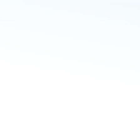
e
l
p
m
a
k
e
s
u
r
e
m
y
m
e
d
i
c
a
l
b
i
l
l
h
i
n
s
u
r
a
n
c
e
c
o
m
p
a
n
i
e
s
a
n
d
m
e
d
i
c
a
l
p
r
o
v
i
d
e
r
s
.
T
h
e
y
h
e
l
p
d
e
l
a
y
o
r
i
n
c
l
u
d
e
d
i
n
s
e
t
t
l
e
m
e
n
t
d
e
m
a
n
d
s
.
T
h
i
s
p
r
o
t
e
c
t
s
y
o
u
f
r
o
m
p
a
y
i
n
g
u
s
i
n
j
u
r
i
e
s
.
L
e
g
a
l
s
u
p
p
o
r
t
c
a
n
s
i
m
p
l
i
f
y
a
s
t
r
e
s
s
f
u
l
p
r
o
c
e
s
s
.