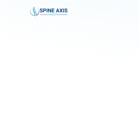
C
a
n
a
l
a
w
y
e
r
h
Y
e
s
,
l
a
w
y
e
r
s
o
f
t
e
n
c
o
o
r
d
i
n
a
t
e
w
i
t
r
e
d
u
c
e
f
i
n
a
n
c
i
a
l
p
r
e
s
s
u
r
e
.
T
h
e
y
a
l
s
o
e
n
s
u
r
e
m
e
d
i
c
a
l
b
i
l
l
s
a
r
e
h
a
n
d
l
e
c
o
m
p
l
e
x
b
i
l
l
i
n
g
i
s
s
u
e
s
.
T
h
i
s
i
s
e
s
p
e
c
i
a
l
l
y
h
e
l
p
f
u
l
f
o
r
s
e
r
i
o